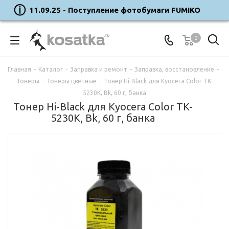
11.09.25 - Поступление фотобумаги FUMIKO
0
Главная
-
Каталог
-
Заправка и ремонт
-
Заправка, восстановление
-
Тонеры
-
Тонеры цветные
-
Тонер Hi-Black для Kyocera Color TK-
5230K, Bk, 60 г, банка
Тонер Hi-Black для Kyocera Color TK-
5230K, Bk, 60 г, банка