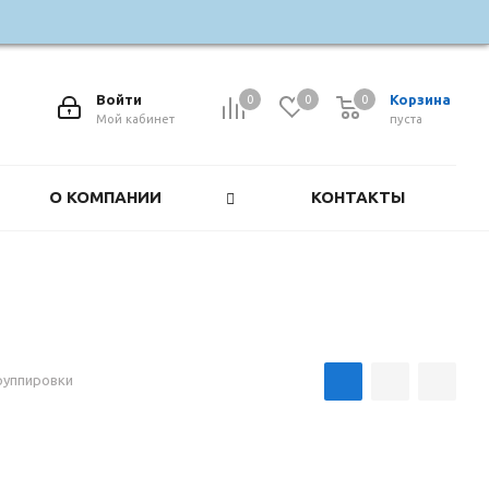
Войти
Корзина
0
0
0
0
Мой кабинет
пуста
О КОМПАНИИ
КОНТАКТЫ
руппировки