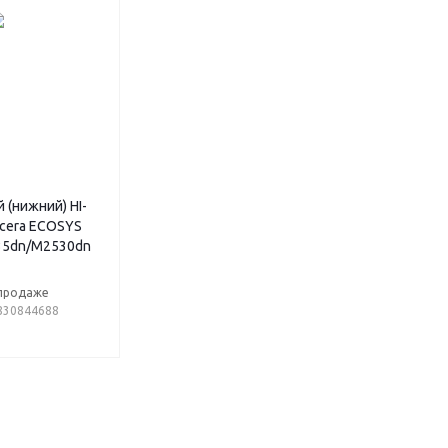
 (нижний) HI-
ocera ECOSYS
5dn/M2530dn
 продаже
9830844688