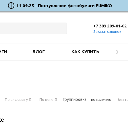
11.09.25 - Поступление фотобумаги FUMIKO
+7 383 209-01-02
Заказать звонок
УГИ
БЛОГ
КАК КУПИТЬ
Группировка:
По алфавиту
По цене
по наличию
без г
же