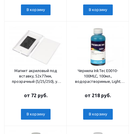
В корзину
В корзину
Магнит акриловый под
Чернила InkTec E0010-
вставку, 52х77мм,
100MLC, 100мл.,
прозрачный (5/25/250), уп
водорастворимые, Light
5шт, цена за 5шт
Cyan
от
72 руб.
от
218 руб.
В корзину
В корзину