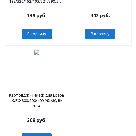
182/320/192/193/321/390/3310/3311/3320,
Bk, б/шва,1,6м
139 руб.
442 руб.
В корзину
В корзину
Картридж Hi-Black для Epson
LX/FX-800/300/400 MX-80, Bk,
10м
208 руб.