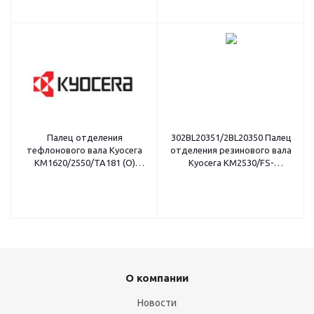
Палец отделения
302BL20351/2BL20350 Палец
тефлонового вала Kyocera
отделения резинового вала
KM1620/2550/TA181 (O)
Kyocera KM2530/FS-
302FT20120/2FT20120
9120DN/9520DN (O)
О компании
Новости