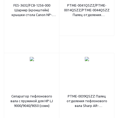
FE5-3632/FC8-1256-000
PTME-0041QSZZ/PTME-
Шарнир (кронштейн)
0014QSZZ/PTME-0044QSZZ
крышки стола Canon NP-
Палец отделения
7161/iR-2200/2800/3300 (O)
резинового вала Sharp AR-
163/5316/5320 (O)
Сепаратор тефлонового
PTME-0039QSZZ Палец
вала с пружиной для HP LJ
отделения тефлонового
9000/9040/9050 (совм)
вала Sharp AR-
5516/5520/5618/5620/5623 (O)