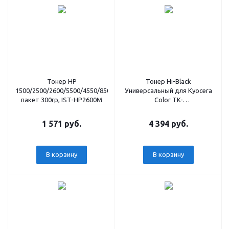
Тонер HP
Тонер Hi-Black
1500/2500/2600/5500/4550/8500/8550/3550/370/CM1215/1015/1017/2
Универсальный для Kyocera
пакет 300гр, IST-HP2600M
Color TK-
560Y/590Y/895Y/8315Y, Y, 500 г,
канистра
1 571 руб.
4 394 руб.
В корзину
В корзину