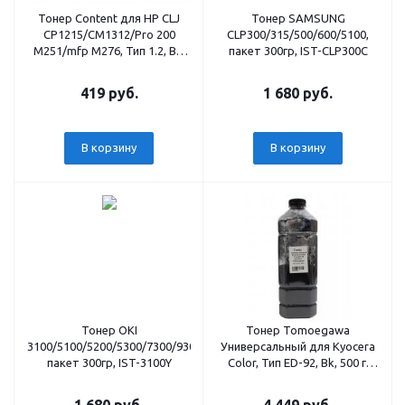
Тонер Content для HP CLJ
Тонер SAMSUNG
CP1215/CM1312/Pro 200
CLP300/315/500/600/5100,
M251/mfp M276, Тип 1.2, Bk,
пакет 300гр, IST-CLP300C
55 г, банка
419 руб.
1 680 руб.
В корзину
В корзину
Тонер OKI
Тонер Tomoegawa
3100/5100/5200/5300/7300/9300/9500,
Универсальный для Kyocera
пакет 300гр, IST-3100Y
Color, Тип ED-92, Bk, 500 г,
канистра