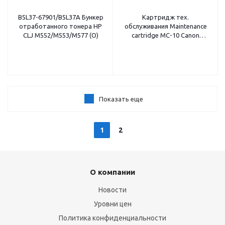
B5L37-67901/B5L37A Бункер
Картридж тех.
отработанного тонера HP
обслуживания Maintenance
CLJ M552/M553/M577 (O)
cartridge MC-10 Canon
iPF750/755 (O) 1320B014
Показать еще
1
2
О компании
Новости
Уровни цен
Политика конфиденциальности