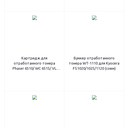
Картридж для
Бункер отработанного
отработанного тонера
тонера WT-1110 для Kyocera
Phaser 6510/ WC 6515/ VL
FS1020/1025/1120 (совм)
C500/505/600/605, 48K (O)
108R01416