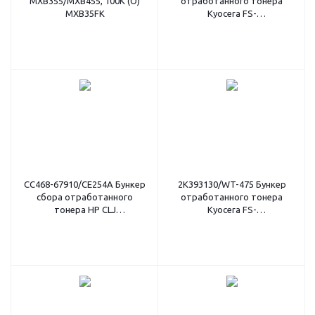
MXB355/MXB455, 100К (О)
отработанного тонера
MXB35FK
Kyocera FS-
C2026MFP/C2126MFP/C2526
(O)
CC468-67910/CE254A Бункер
2K393130/WT-475 Бункер
сбора отработанного
отработанного тонера
тонера HP CLJ
Kyocera FS-
CP3525/CM3530/M551/M570
6025/6030/6525/6530 (O)
(O)