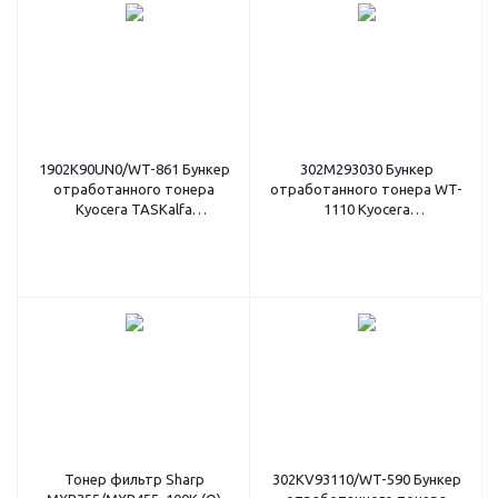
1902K90UN0/WT-861 Бункер
302M293030 Бункер
отработанного тонера
отработанного тонера WT-
Kyocera TASKalfa
1110 Kyocera
6500i/8000i/6550ci (O)
FS1020/1025/1120 (O)
Тонер фильтр Sharp
302KV93110/WT-590 Бункер