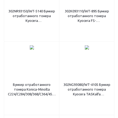
302NR93150/WT-5140 Бункер
302K093110/WT-895 Бункер
отработанного тонера
отработанного тонера
Kyocera
Kyocera FS-
P6130/P7040/M6030/P6035
C8020/C8025/C8520/C8525 (O)
(О)
Бункер отработанного
302NG93080/WT-4105 Бункер
тонера Konica-Minolta
отработанного тонера
C224/C284/308/368/C364/454/554/C458/C558
Kyocera TASKalfa
(O) A4NNWY4
1800/1801/2200/2200 (О)