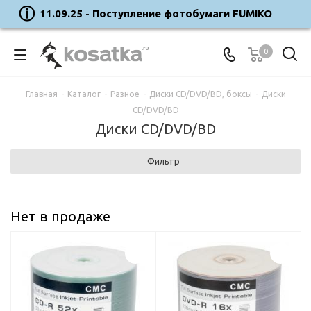
11.09.25 - Поступление фотобумаги FUMIKO
0
Главная
-
Каталог
-
Разное
-
Диски CD/DVD/BD, боксы
-
Диски
CD/DVD/BD
Диски CD/DVD/BD
Фильтр
Нет в продаже