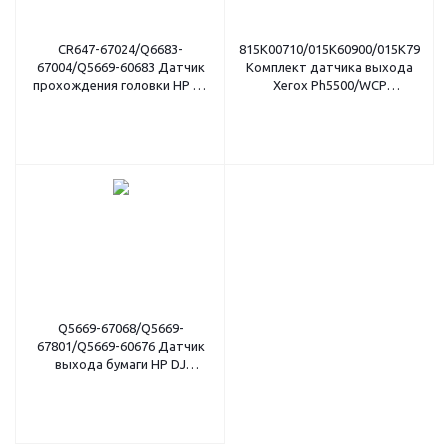
CR647-67024/Q6683-
815K00710/015K60900/015K79210
67004/Q5669-60683 Датчик
Комплект датчика выхода
прохождения головки HP DJ
Xerox Ph5500/WCP
T1100/610/790/Z2300 (O)
123/128/133 (O)
Q5669-67068/Q5669-
67801/Q5669-60676 Датчик
выхода бумаги HP DJ
T610/T1100/T1120/Z3100 (O)