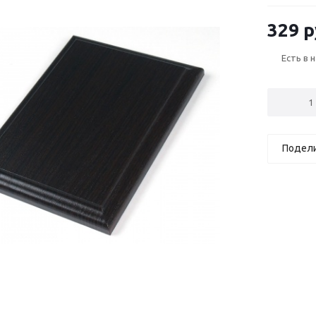
329 р
Есть в 
Подел