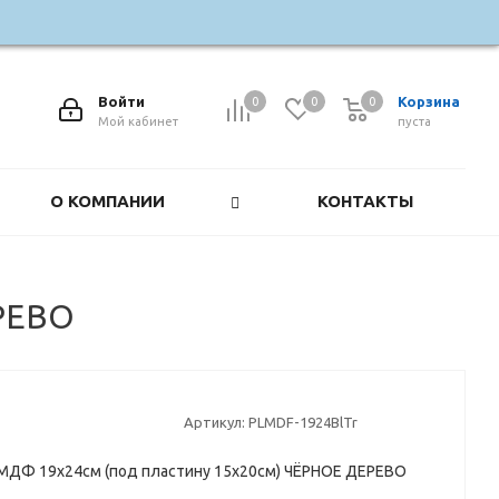
Войти
Корзина
0
0
0
0
Мой кабинет
пуста
О КОМПАНИИ
КОНТАКТЫ
ЕРЕВО
Артикул:
PLMDF-1924BlTr
МДФ 19х24см (под пластину 15х20см) ЧЁРНОЕ ДЕРЕВО