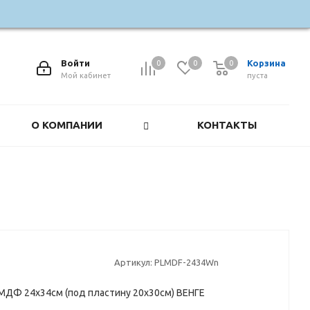
Войти
Корзина
0
0
0
0
Мой кабинет
пуста
О КОМПАНИИ
КОНТАКТЫ
Артикул:
PLMDF-2434Wn
МДФ 24х34см (под пластину 20х30см) ВЕНГЕ