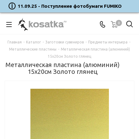
11.09.25 - Поступление фотобумаги FUMIKO
0
Главная
-
Каталог
-
Заготовки сувениров
-
Предметы интерьера
-
Металлические пластины
-
Металлическая пластина (алюминий)
15х20см Золото глянец
Металлическая пластина (алюминий)
15х20см Золото глянец