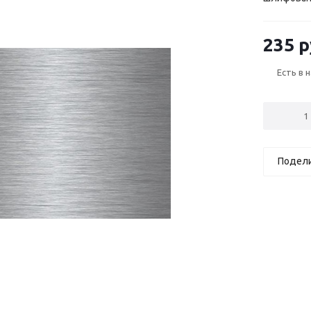
235 р
Есть в 
Подел