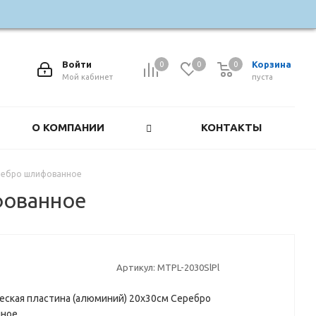
Войти
Корзина
0
0
0
0
Мой кабинет
пуста
О КОМПАНИИ
КОНТАКТЫ
еребро шлифованное
фованное
Артикул:
MTPL-2030SlPl
ская пластина (алюминий) 20х30см Серебро
ное