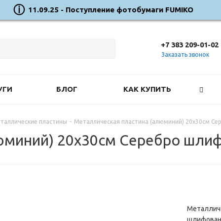
11.09.25 - Поступление фотобумаги FUMIKO
+7 383 209-01-02
Заказать звонок
УГИ
БЛОГ
КАК КУПИТЬ
таллические пластины
-
Металлическая пластина (алюминий) 20х30см С
люминий) 20х30см Серебро шли
Металличе
шлифован