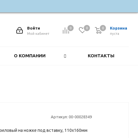
Войти
Корзина
0
0
0
0
Мой кабинет
пуста
О КОМПАНИИ
КОНТАКТЫ
Артикул:
00-00028349
риловый на ножке под вставку, 110х160мм