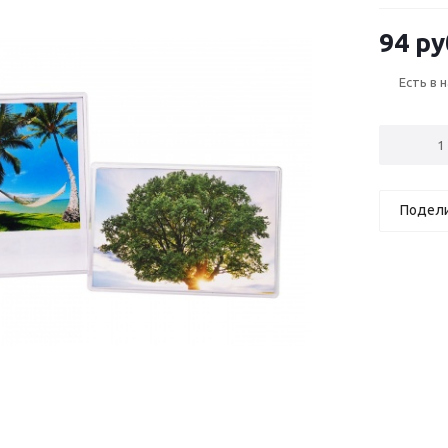
94 ру
Есть в 
Подел