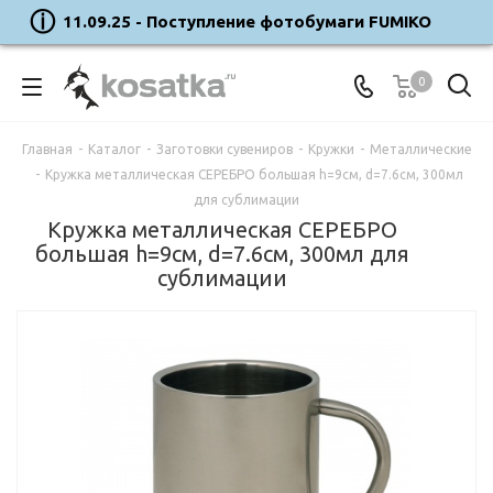
11.09.25 - Поступление фотобумаги FUMIKO
0
Главная
-
Каталог
-
Заготовки сувениров
-
Кружки
-
Металлические
-
Кружка металлическая СЕРЕБРО большая h=9см, d=7.6см, 300мл
для сублимации
Кружка металлическая СЕРЕБРО
большая h=9см, d=7.6см, 300мл для
сублимации