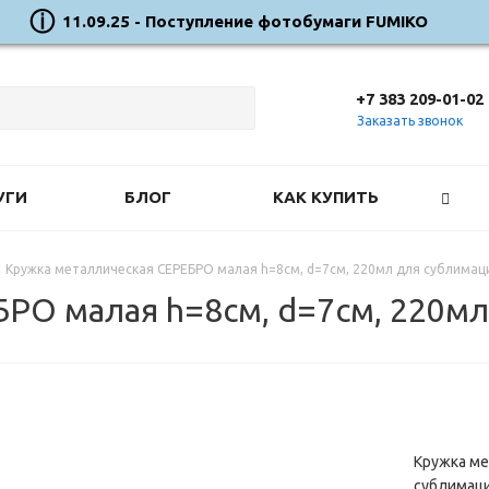
11.09.25 - Поступление фотобумаги FUMIKO
+7 383 209-01-02
Заказать звонок
УГИ
БЛОГ
КАК КУПИТЬ
Кружка металлическая СЕРЕБРО малая h=8см, d=7см, 220мл для сублимац
РО малая h=8см, d=7см, 220мл
Кружка ме
сублимац