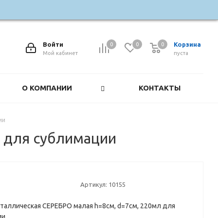
Войти
Корзина
0
0
0
0
Мой кабинет
пуста
О КОМПАНИИ
КОНТАКТЫ
ии
 для сублимации
Артикул:
10155
таллическая СЕРЕБРО малая h=8см, d=7см, 220мл для
ии