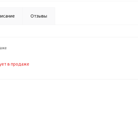
исание
Отзывы
даже
ует в продаже