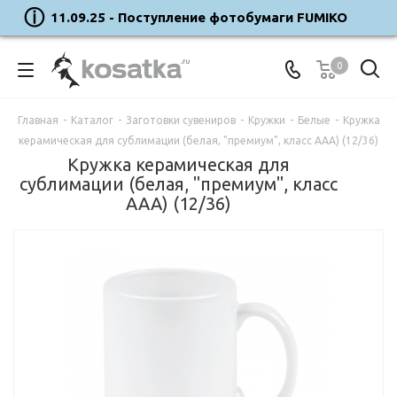
11.09.25 - Поступление фотобумаги FUMIKO
0
Главная
-
Каталог
-
Заготовки сувениров
-
Кружки
-
Белые
-
Кружка
керамическая для сублимации (белая, "премиум", класс ААА) (12/36)
Кружка керамическая для
сублимации (белая, "премиум", класс
ААА) (12/36)