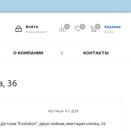
Войти
Корзина
0
0
0
0
Мой кабинет
пуста
О КОМПАНИИ
КОНТАКТЫ
, 36
Артикул:
К1-Д36
Детская "Evolution", двухслойная, имитация хлопка, 36