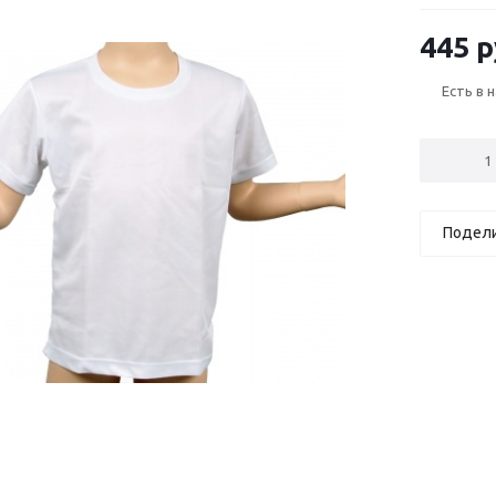
445 р
Есть в 
Подел