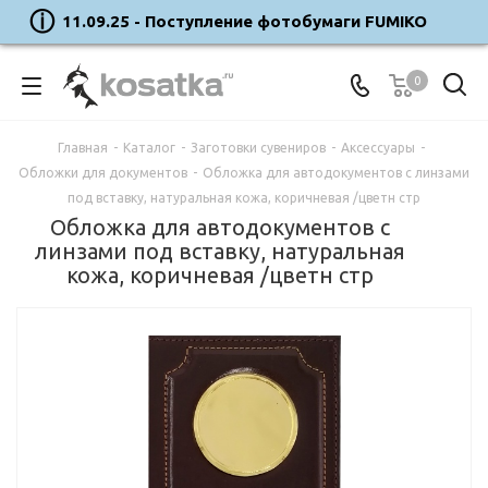
11.09.25 - Поступление фотобумаги FUMIKO
0
Главная
-
Каталог
-
Заготовки сувениров
-
Аксессуары
-
Обложки для документов
-
Обложка для автодокументов с линзами
под вставку, натуральная кожа, коричневая /цветн стр
Обложка для автодокументов с
линзами под вставку, натуральная
кожа, коричневая /цветн стр