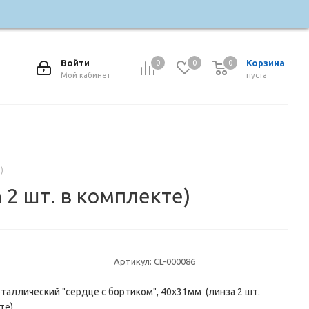
Войти
Корзина
0
0
0
0
Мой кабинет
пуста
)
 2 шт. в комплекте)
Артикул:
CL-000086
таллический "сердце с бортиком", 40х31мм (линза 2 шт.
те)