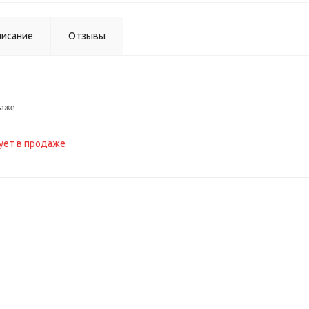
исание
Отзывы
даже
ует в продаже