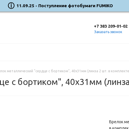
11.09.25 - Поступление фотобумаги FUMIKO
+7 383 209-01-02
Заказать звонок
лок металлический "сердце с бортиком", 40х31мм (линза 2 шт. в комплекте
е с бортиком", 40х31мм (линза
Брелок ме
в комплек