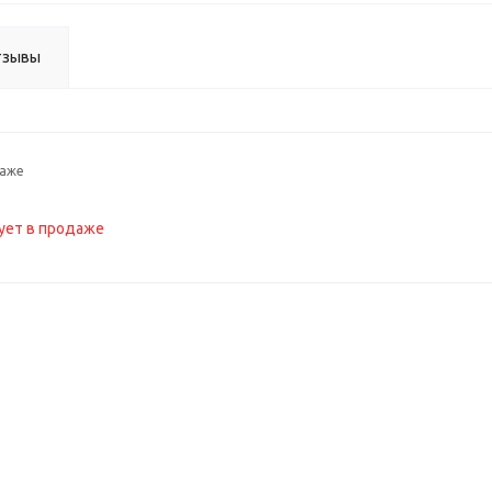
тзывы
даже
ует в продаже