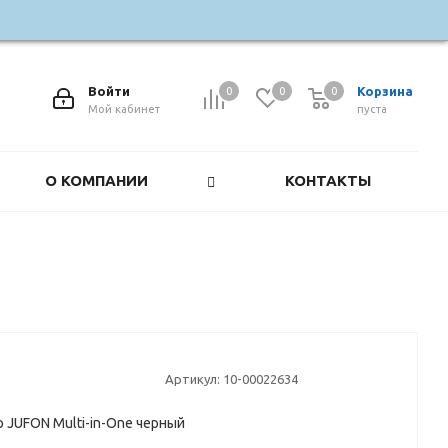
Войти
Корзина
0
0
0
0
Мой кабинет
пуста
О КОМПАНИИ
КОНТАКТЫ
Артикул:
10-00022634
 JUFON Multi-in-One черный