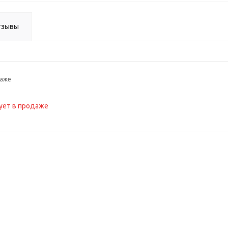
тзывы
даже
ует в продаже