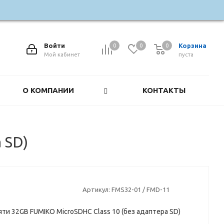
Войти
Корзина
0
0
0
0
Мой кабинет
пуста
О КОМПАНИИ
КОНТАКТЫ
 SD)
Артикул:
FMS32-01 / FMD-11
яти 32GB FUMIKO MicroSDHC Class 10 (без адаптера SD)