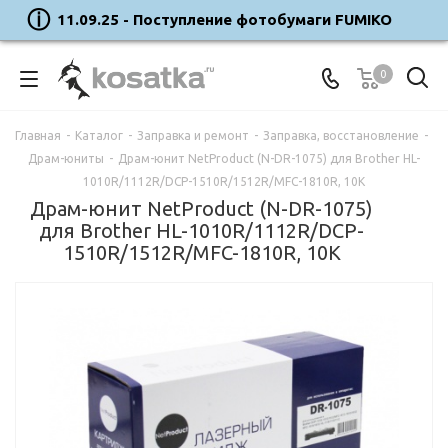
11.09.25 - Поступление фотобумаги FUMIKO
0
Главная
-
Каталог
-
Заправка и ремонт
-
Заправка, восстановление
-
Драм-юниты
-
Драм-юнит NetProduct (N-DR-1075) для Brother HL-
1010R/1112R/DCP-1510R/1512R/MFC-1810R, 10K
Драм-юнит NetProduct (N-DR-1075)
для Brother HL-1010R/1112R/DCP-
1510R/1512R/MFC-1810R, 10K