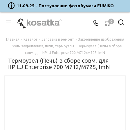
11.09.25 - Поступление фотобумаги FUMIKO
0
Главная
-
Каталог
-
Заправка и ремонт
-
Закрепление изображения
-
Узлы закрепления, печи, термоузлы
-
Термоузел (Печь) в сборе
совм. для HP LJ Enterprise 700 M712/M725, ImN
Термоузел (Печь) в сборе совм. для
HP LJ Enterprise 700 M712/M725, ImN