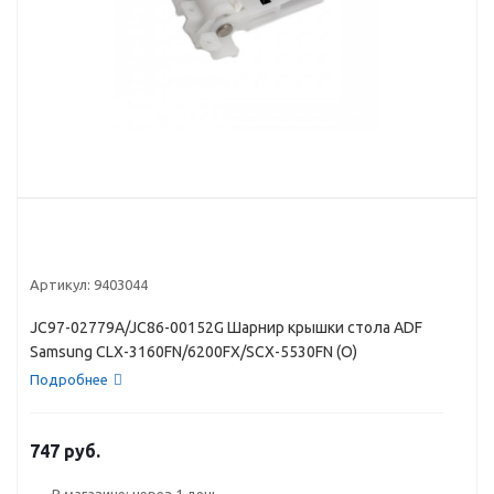
Артикул:
9403044
JC97-02779A/JC86-00152G Шарнир крышки стола ADF
Samsung CLX-3160FN/6200FX/SCX-5530FN (O)
Подробнее
747 руб.
В магазине: через 1 день