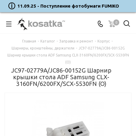
11.09.25 - Поступление фотобумаги FUMIKO
0
Главная
-
Каталог
-
Заправка и ремонт
-
Корпус
-
Шарниры, кронштейны, держатели
-
JC97-02779A/JC86-00152G
Шарнир крышки стола ADF Samsung CLX-3160FN/6200FX/SCX-5530FN
(O)
JC97-02779A/JC86-00152G Шарнир
крышки стола ADF Samsung CLX-
3160FN/6200FX/SCX-5530FN (O)