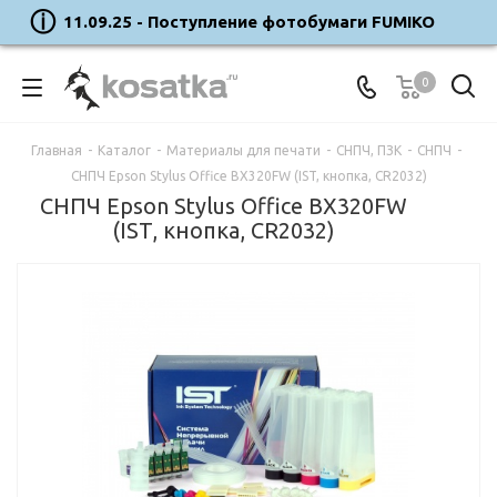
11.09.25 - Поступление фотобумаги FUMIKO
0
Главная
-
Каталог
-
Материалы для печати
-
СНПЧ, ПЗК
-
СНПЧ
-
СНПЧ Epson Stylus Office BX320FW (IST, кнопка, CR2032)
СНПЧ Epson Stylus Office BX320FW
(IST, кнопка, CR2032)