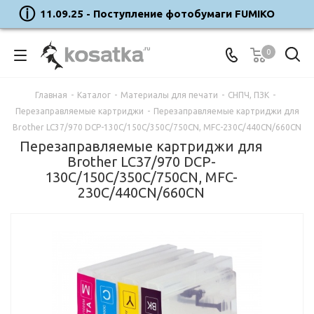
11.09.25 - Поступление фотобумаги FUMIKO
0
Главная
-
Каталог
-
Материалы для печати
-
СНПЧ, ПЗК
-
Перезаправляемые картриджи
-
Перезаправляемые картриджи для
Brother LC37/970 DCP-130C/150C/350C/750CN, MFC-230C/440CN/660CN
Перезаправляемые картриджи для
Brother LC37/970 DCP-
130C/150C/350C/750CN, MFC-
230C/440CN/660CN