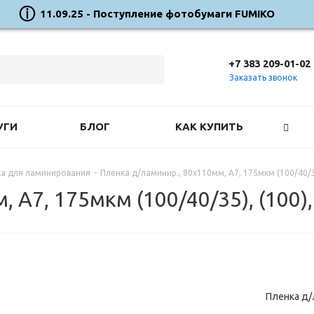
11.09.25 - Поступление фотобумаги FUMIKO
+7 383 209-01-02
Заказать звонок
УГИ
БЛОГ
КАК КУПИТЬ
а для ламинирования
-
Пленка д/ламинир., 80х110мм, А7, 175мкм (100/40/35
 А7, 175мкм (100/40/35), (100),
Пленка д/л