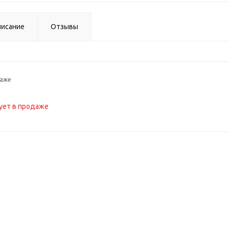
исание
Отзывы
даже
ует в продаже