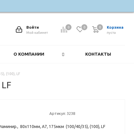
Войти
Корзина
0
0
0
0
Мой кабинет
пуста
О КОМПАНИИ
КОНТАКТЫ
), (100), LF
 LF
Артикул:
3238
аминир., 80х110мм, А7, 175мкм (100/40/35), (100), LF