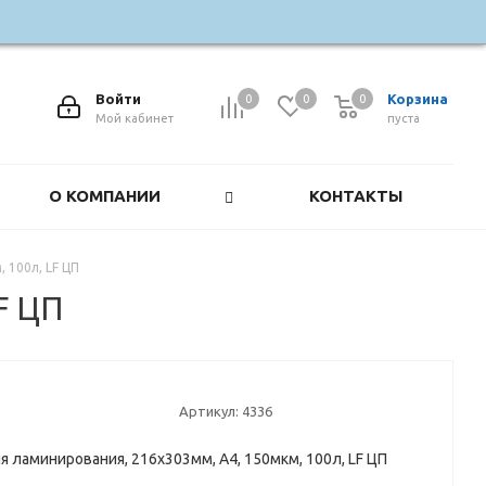
Войти
Корзина
0
0
0
0
Мой кабинет
пуста
О КОМПАНИИ
КОНТАКТЫ
 100л, LF ЦП
F ЦП
Артикул:
4336
я ламинирования, 216х303мм, А4, 150мкм, 100л, LF ЦП