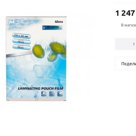
1 247
В магаз
Подел