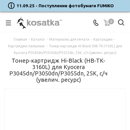
11.09.25 - Поступление фотобумаги FUMIKO
0
Главная
-
Каталог
-
Материалы для печати
-
Картриджи
-
Картриджи лазерные
-
Тонер-картридж Hi-Black (HB-TK-3160L) для
Kyocera P3045dn/P3050dn/P3055dn, 25K, с/ч (увелич. ресурс)
Тонер-картридж Hi-Black (HB-TK-
3160L) для Kyocera
P3045dn/P3050dn/P3055dn, 25K, с/ч
(увелич. ресурс)