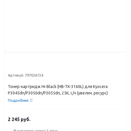
Артикул:
797026724
Тонер-картридж Hi-Black (HB-TK-3160L) для Kyocera
P3045dn/P3050dn/P3055dn, 25K, с/ч (увелич. ресурс)
Подробнее
2 245 руб.
В магазине: через 1 день