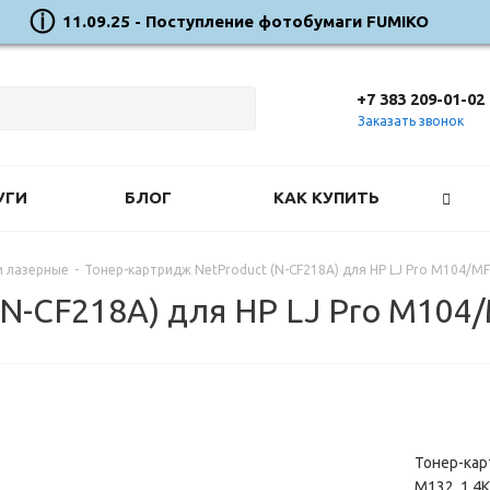
11.09.25 - Поступление фотобумаги FUMIKO
+7 383 209-01-02
Заказать звонок
УГИ
БЛОГ
КАК КУПИТЬ
 лазерные
-
Тонер-картридж NetProduct (N-CF218A) для HP LJ Pro M104/MFP
N-CF218A) для HP LJ Pro M104/
Тонер-кар
M132, 1,4K