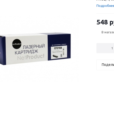
Подробне
548 р
В магаз
Подел