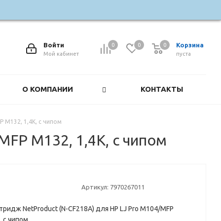
Войти
Корзина
0
0
0
0
Мой кабинет
пуста
О КОМПАНИИ
КОНТАКТЫ
 M132, 1,4K, с чипом
MFP M132, 1,4K, с чипом
Артикул:
7970267011
тридж NetProduct (N-CF218A) для HP LJ Pro M104/MFP
, с чипом