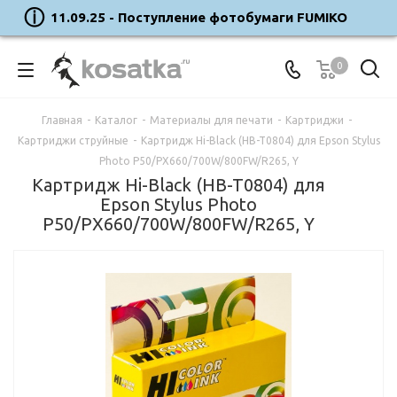
11.09.25 - Поступление фотобумаги FUMIKO
0
Главная
-
Каталог
-
Материалы для печати
-
Картриджи
-
Картриджи струйные
-
Картридж Hi-Black (HB-T0804) для Epson Stylus
Photo P50/PX660/700W/800FW/R265, Y
Картридж Hi-Black (HB-T0804) для
Epson Stylus Photo
P50/PX660/700W/800FW/R265, Y