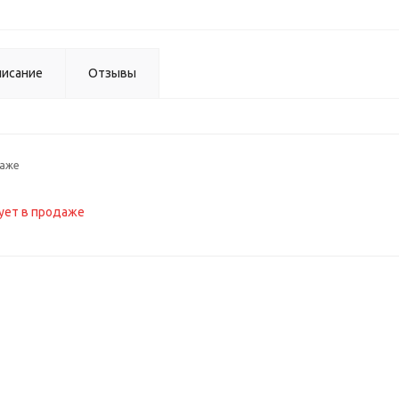
исание
Отзывы
даже
ует в продаже