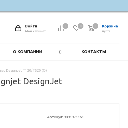
Войти
Корзина
0
0
0
0
Мой кабинет
пуста
О КОМПАНИИ
КОНТАКТЫ
et DesignJet T120/T520 (О)
njet DesignJet
Артикул:
9891971161