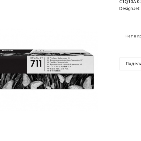
C1Q10A Ко
DesignJet
Нет в 
Подел