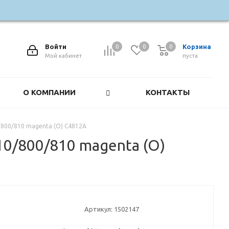
Войти
Корзина
0
0
0
0
Мой кабинет
пуста
О КОМПАНИИ
КОНТАКТЫ
0/800/810 magenta (О) C4812A
510/800/810 magenta (О)
Артикул:
1502147