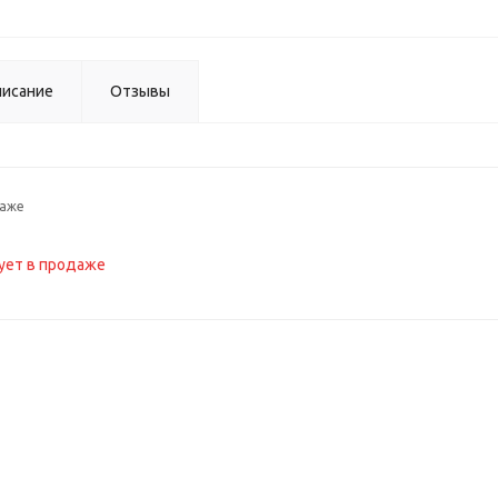
исание
Отзывы
даже
ует в продаже