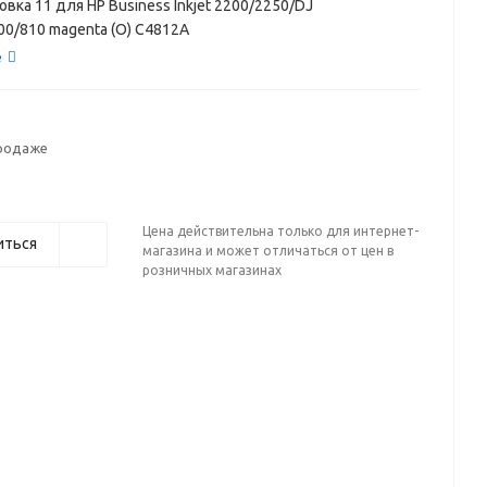
овка 11 для HP Business Inkjet 2200/2250/DJ
00/810 magenta (О) C4812A
е
продаже
Цена действительна только для интернет-
иться
магазина и может отличаться от цен в
розничных магазинах