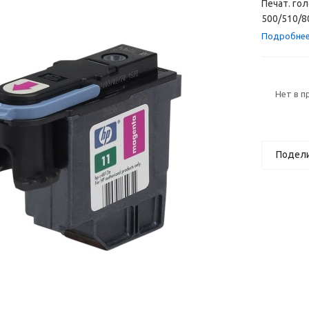
Печат. гол
500/510/8
Подробне
Нет в 
Подел