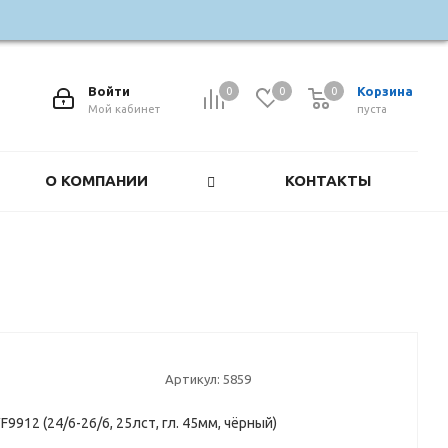
Войти
Корзина
0
0
0
0
Мой кабинет
пуста
О КОМПАНИИ
КОНТАКТЫ
Артикул:
5859
9912 (24/6-26/6, 25лст, гл. 45мм, чёрный)