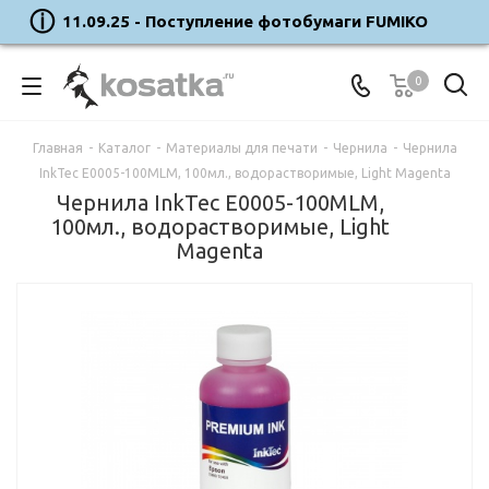
11.09.25 - Поступление фотобумаги FUMIKO
0
Главная
-
Каталог
-
Материалы для печати
-
Чернила
-
Чернила
InkTec E0005-100MLM, 100мл., водорастворимые, Light Magenta
Чернила InkTec E0005-100MLM,
100мл., водорастворимые, Light
Magenta