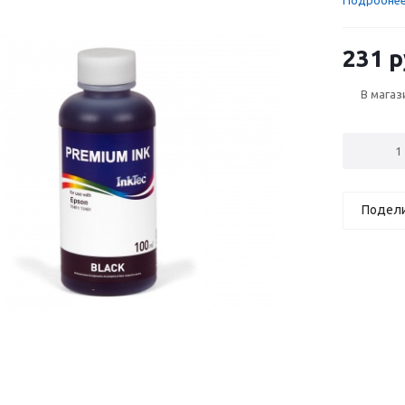
Подробне
231 р
В магаз
Подел