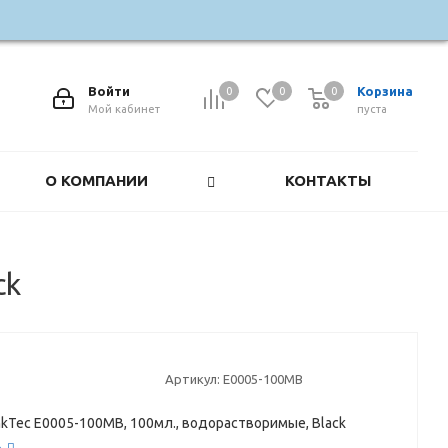
Войти
Корзина
0
0
0
0
Мой кабинет
пуста
О КОМПАНИИ
КОНТАКТЫ
ck
Артикул:
E0005-100MB
nkTec E0005-100MB, 100мл., водорастворимые, Black