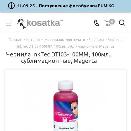
11.09.25 - Поступление фотобумаги FUMIKO
0
Главная
-
Каталог
-
Материалы для печати
-
Чернила
-
Чернила
InkTec DTI03-100MM, 100мл., сублимационные, Magenta
Чернила InkTec DTI03-100MM, 100мл.,
сублимационные, Magenta