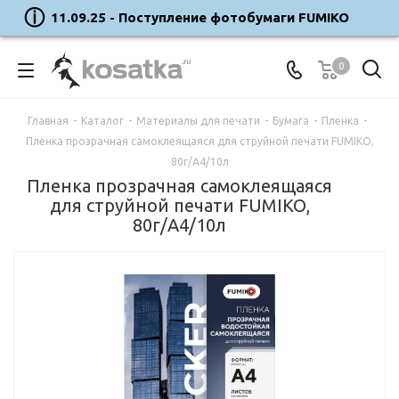
11.09.25 - Поступление фотобумаги FUMIKO
0
Главная
-
Каталог
-
Материалы для печати
-
Бумага
-
Пленка
-
Пленка прозрачная самоклеящаяся для струйной печати FUMIKO,
80г/A4/10л
Пленка прозрачная самоклеящаяся
для струйной печати FUMIKO,
80г/A4/10л