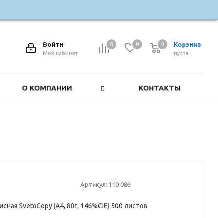
Войти
Корзина
0
0
0
0
Мой кабинет
пуста
О КОМПАНИИ
КОНТАКТЫ
Артикул:
110 086
сная SvetoCopy (А4, 80г, 146%CIE) 500 листов