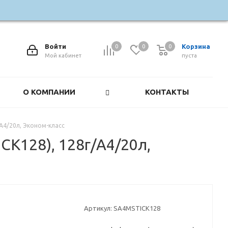
Войти
Корзина
0
0
0
0
Мой кабинет
пуста
О КОМПАНИИ
КОНТАКТЫ
А4/20л, Эконом-класс
CK128), 128г/А4/20л,
Артикул:
SA4MSTICK128