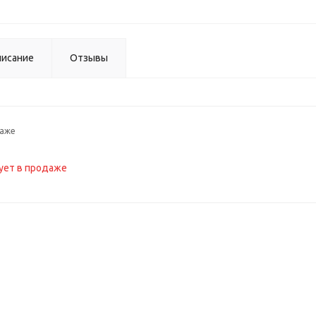
исание
Отзывы
даже
ует в продаже