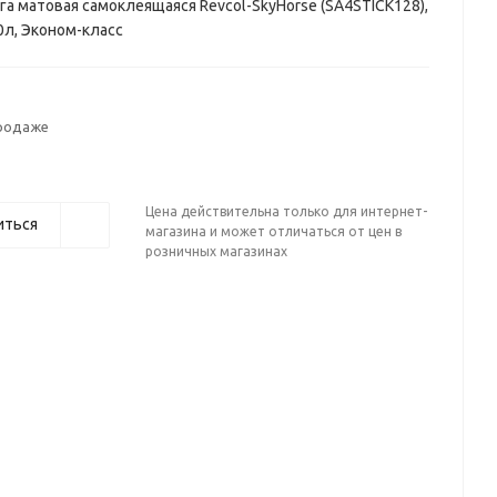
а матовая самоклеящаяся Revcol-SkyHorse (SA4STICK128),
0л, Эконом-класс
продаже
Цена действительна только для интернет-
иться
магазина и может отличаться от цен в
розничных магазинах