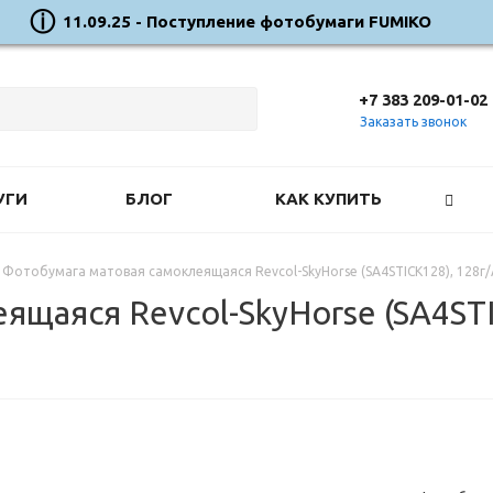
11.09.25 - Поступление фотобумаги FUMIKO
+7 383 209-01-02
Заказать звонок
УГИ
БЛОГ
КАК КУПИТЬ
Фотобумага матовая самоклеящаяся Revcol-SkyHorse (SA4STICK128), 128г/
щаяся Revcol-SkyHorse (SA4STI