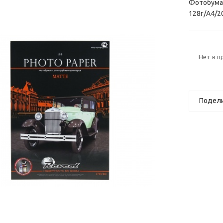
Фотобумаг
128г/А4/2
Нет в 
Подел