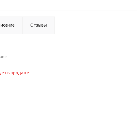
исание
Отзывы
даже
ует в продаже