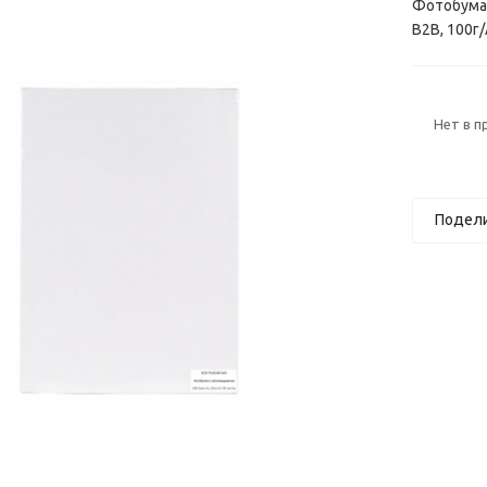
Фотобума
B2B, 100г
Нет в 
Подел