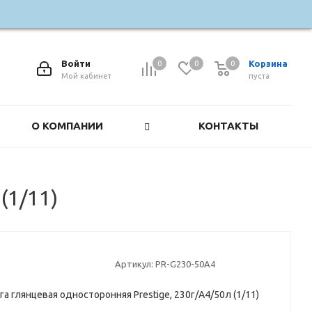
Войти
Корзина
0
0
0
0
Мой кабинет
пуста
О КОМПАНИИ
КОНТАКТЫ
(1/11)
Артикул:
PR-G230-50A4
а глянцевая односторонняя Prestige, 230г/А4/50л (1/11)