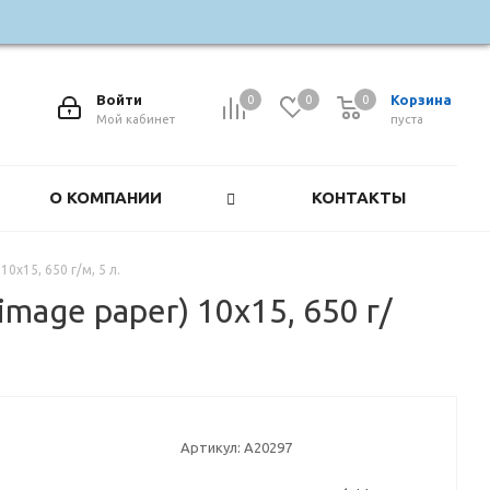
Войти
Корзина
0
0
0
0
Мой кабинет
пуста
О КОМПАНИИ
КОНТАКТЫ
x15, 650 г/м, 5 л.
age paper) 10x15, 650 г/
Артикул:
A20297