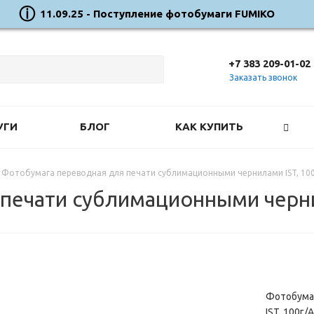
11.09.25 - Поступление фотобумаги FUMIKO
+7 383 209-01-02
Заказать звонок
УГИ
БЛОГ
КАК КУПИТЬ
Фотобумага переводная для печати сублимационными чернилами IST, 10
печати сублимационными черни
Фотобума
IST, 100г/