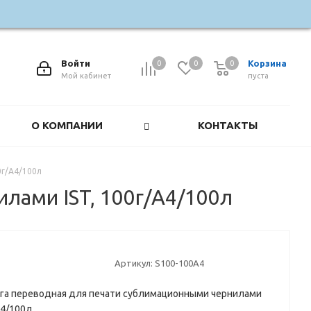
Войти
Корзина
0
0
0
0
Мой кабинет
пуста
О КОМПАНИИ
КОНТАКТЫ
0г/A4/100л
лами IST, 100г/A4/100л
Артикул:
S100-100A4
га переводная для печати сублимационными чернилами
A4/100л