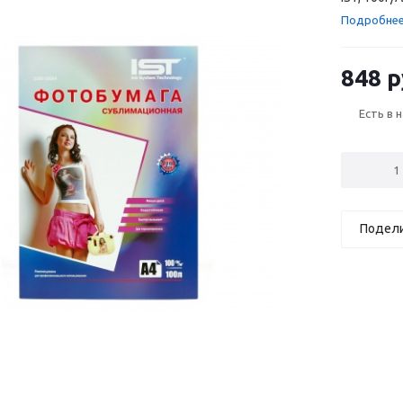
Подробне
848 р
Есть в 
Подел